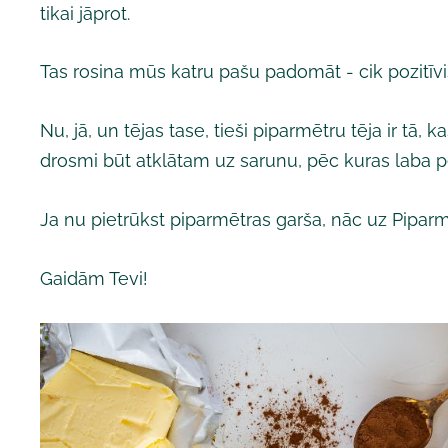
tikai jāprot.
Tas rosina mūs katru pašu padomāt - cik pozitīv
Nu, jā, un tējas tase, tieši piparmētru tēja ir tā,
drosmi būt atklātam uz sarunu, pēc kuras laba p
Ja nu pietrūkst piparmētras garša, nāc uz Pipar
Gaidām Tevi!