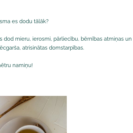
isma es dodu tālāk?
 kas dod mieru, ierosmi, pārliecību, bērnības atmiņas un
ēcgarša, atrisinātas domstarpības.
mētru namiņu!