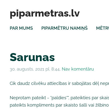
piparmetras.lv
PAR MUMS
PIPARMĒTRU NAMIŅŠ
MĒTR
Sarunas
30. augusts, 2021 pl. 8:44,
Nav komentāru
Cik daudz cilvēku attiecības ir sabojātas dēļ nep
Neprotam pateikt - "paldies"", pateikties par ska
pateikts kompliments par skaisto šalli vai žilbino