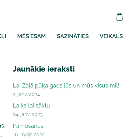
ĻI
MĒS ESAM
SAZINĀTIES
VEIKALS
Jaunākie ieraksti
Lai Zaļā pūķa gads jūs un mūs visus mīl!
2. janv. 2024
Laiks lai sāktu
24. janv. 2023
ms,
Pamošanās
,
16. maijs 2022