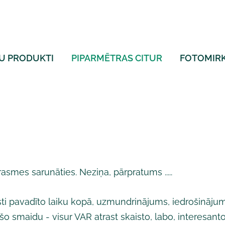
U PRODUKTI
PIPARMĒTRAS CITUR
FOTOMIRK
rasmes sarunāties. Neziņa, pārpratums .....
isti pavadīto laiku kopā, uzmundrinājums, iedrošināju
šo smaidu - visur VAR atrast skaisto, labo, interesanto