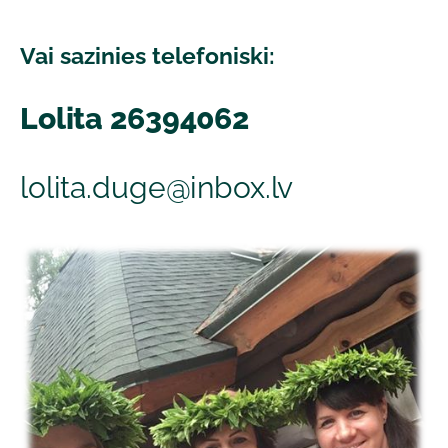
Vai sazinies telefoniski:
Lolita 26394062
lolita.duge@inbox.lv