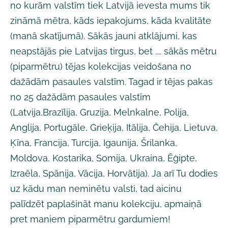
no kurām valstīm tiek Latvijā ievesta mums tik
zināmā mētra, kāds iepakojums, kāda kvalitāte
(manā skatījumā). Sākās jauni atklājumi, kas
neapstājās pie Latvijas tirgus, bet .... sākās mētru
(piparmētru) tējas kolekcijas veidošana no
dažādām pasaules valstīm. Tagad ir tējas pakas
no 25 dažādām pasaules valstīm
(Latvija,Brazīlija, Gruzija, Melnkalne, Polija,
Anglija, Portugāle, Grieķija, Itālija, Čehija, Lietuva,
Ķīna, Francija, Turcija, Igaunija, Šrilanka,
Moldova, Kostarika, Somija, Ukraina, Ēģipte,
Izraēla, Spānija, Vācija, Horvātija). Ja arī Tu dodies
uz kādu man neminētu valsti, tad aicinu
palīdzēt paplašināt manu kolekciju, apmaiņā
pret maniem piparmētru gardumiem!