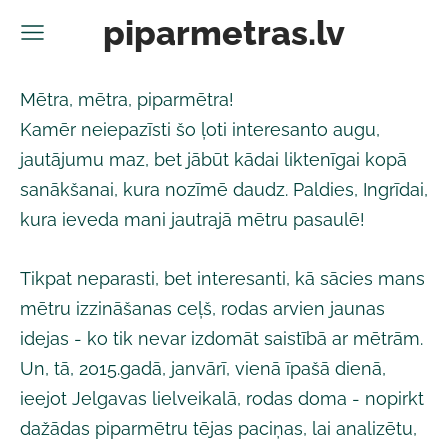
piparmetras.lv
Mētra, mētra, piparmētra!
Kamēr neiepazīsti šo ļoti interesanto augu,
jautājumu maz, bet jābūt kādai liktenīgai kopā
sanākšanai, kura nozīmē daudz. Paldies, Ingrīdai,
kura ieveda mani jautrajā mētru pasaulē!
Tikpat neparasti, bet interesanti, kā sācies mans
mētru izzināšanas ceļš, rodas arvien jaunas
idejas - ko tik nevar izdomāt saistībā ar mētrām.
Un, tā, 2015.gadā, janvārī, vienā īpašā dienā,
ieejot Jelgavas lielveikalā, rodas doma - nopirkt
dažādas piparmētru tējas paciņas, lai analizētu,