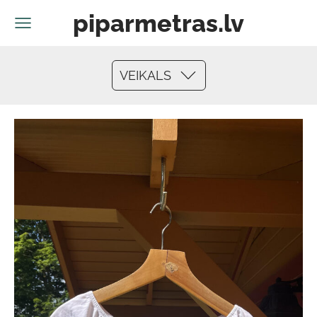
piparmetras.lv
VEIKALS