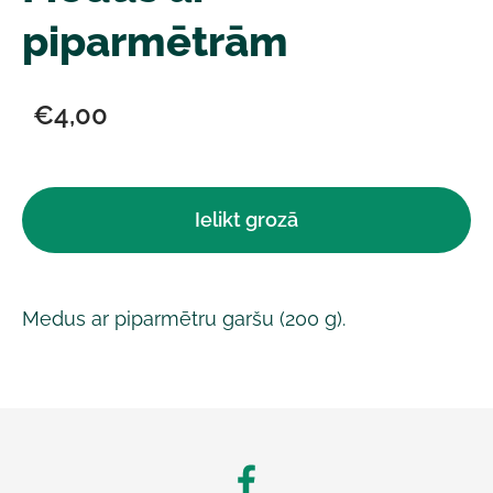
piparmētrām
€4,00
Ielikt grozā
Medus ar piparmētru garšu (200 g).