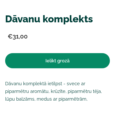
Dāvanu komplekts
€31,00
Ielikt grozā
Dāvanu komplektā ietilpst - svece ar
piparmētru aromātu, krūzīte, piparmētru tēja,
lūpu balzāms, medus ar piparmētrām,