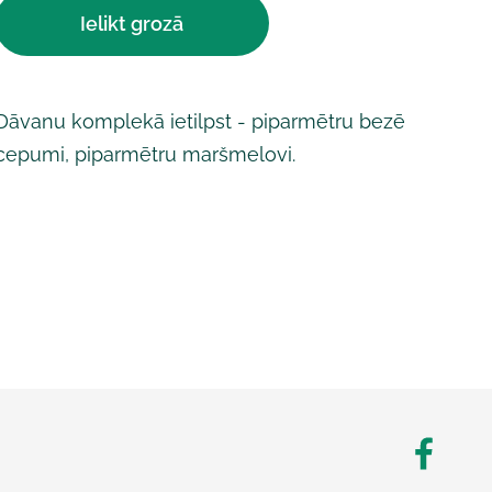
Ielikt grozā
Dāvanu komplekā ietilpst - piparmētru bezē
cepumi, piparmētru maršmelovi.