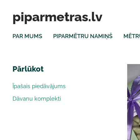
piparmetras.lv
PAR MUMS
PIPARMĒTRU NAMIŅŠ
MĒTR
Pārlūkot
Īpašais piedāvājums
Dāvanu komplekti