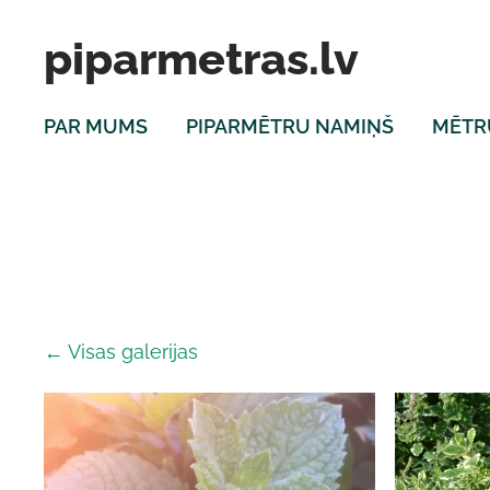
piparmetras.lv
PAR MUMS
PIPARMĒTRU NAMIŅŠ
MĒTR
Visas galerijas